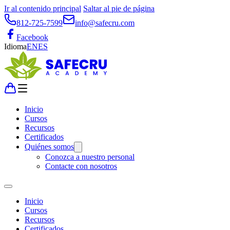
Ir al contenido principal
Saltar al pie de página
812-725-7599
info@safecru.com
Facebook
Idioma
EN
ES
Inicio
Cursos
Recursos
Certificados
Quiénes somos
Conozca a nuestro personal
Contacte con nosotros
Inicio
Cursos
Recursos
Certificados