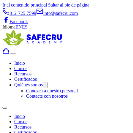
Ir al contenido principal
Saltar al pie de página
812-725-7599
info@safecru.com
Facebook
Idioma
EN
ES
Inicio
Cursos
Recursos
Certificados
Quiénes somos
Conozca a nuestro personal
Contacte con nosotros
Inicio
Cursos
Recursos
Certificados