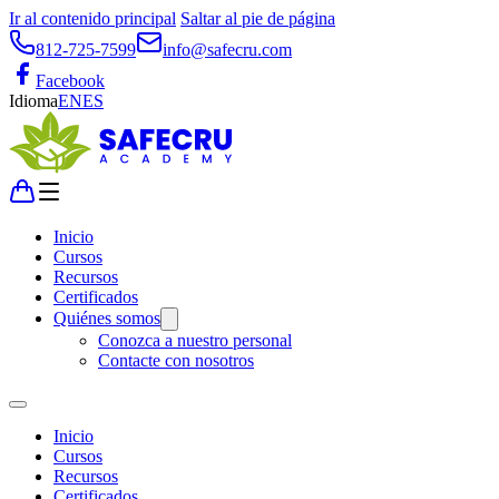
Ir al contenido principal
Saltar al pie de página
812-725-7599
info@safecru.com
Facebook
Idioma
EN
ES
Inicio
Cursos
Recursos
Certificados
Quiénes somos
Conozca a nuestro personal
Contacte con nosotros
Inicio
Cursos
Recursos
Certificados