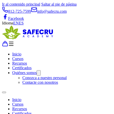
Ir al contenido principal
Saltar al pie de página
812-725-7599
info@safecru.com
Facebook
Idioma
EN
ES
Inicio
Cursos
Recursos
Certificados
Quiénes somos
Conozca a nuestro personal
Contacte con nosotros
Inicio
Cursos
Recursos
Certificados